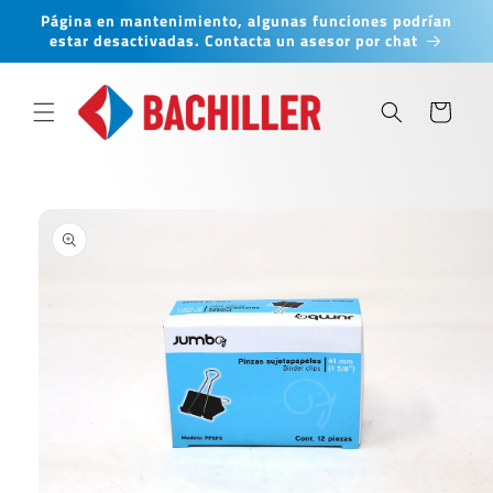
Ir
Página en mantenimiento, algunas funciones podrían
directamente
estar desactivadas. Contacta un asesor por chat
al contenido
Carrito
Ir
directamente
a la
información
del producto