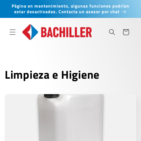
Ir
Página en mantenimiento, algunas funciones podrían
directamente
estar desactivadas. Contacta un asesor por chat
al contenido
Carrito
C
Limpieza e Higiene
o
l
e
c