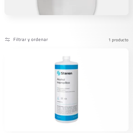
c
i
ó
n
Filtrar y ordenar
1 producto
: