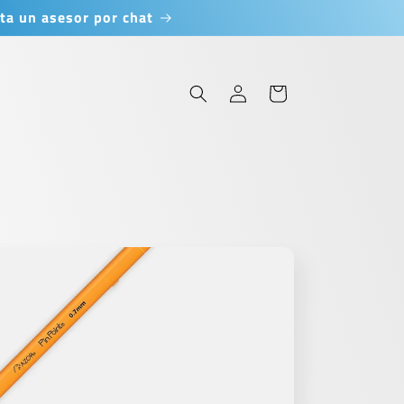
ta un asesor por chat
Iniciar
Carrito
sesión