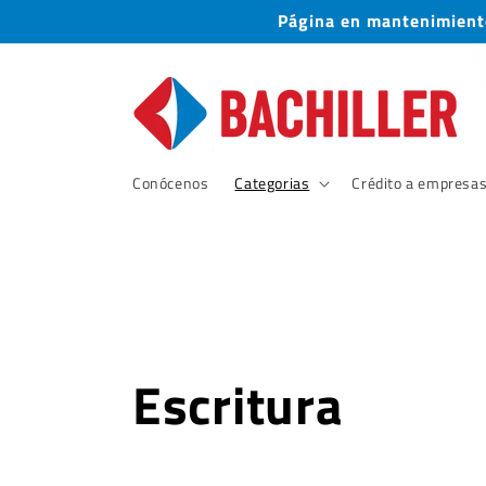
Ir
Página en mantenimiento
directamente
al contenido
Conócenos
Categorias
Crédito a empresa
C
Escritura
o