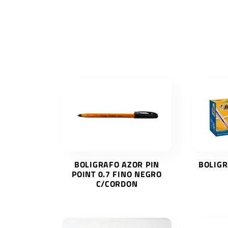
l
e
c
c
i
ó
BOLIGRAFO AZOR PIN
BOLIGR
POINT 0.7 FINO NEGRO
C/CORDON
n