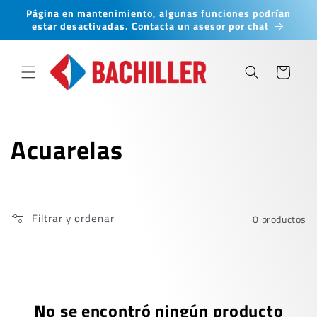
Ir
Página en mantenimiento, algunas funciones podrían
directamente
estar desactivadas. Contacta un asesor por chat
al contenido
Carrito
C
Acuarelas
o
l
Filtrar y ordenar
0 productos
e
c
c
No se encontró ningún producto