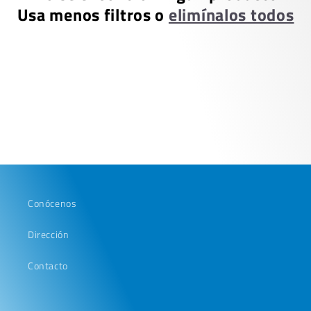
Usa menos filtros o
elimínalos todos
i
ó
n
:
Conócenos
Dirección
Contacto