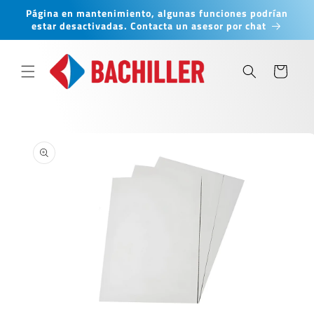
Ir
Página en mantenimiento, algunas funciones podrían
directamente
estar desactivadas. Contacta un asesor por chat
al contenido
Carrito
Ir
directamente
a la
información
del producto