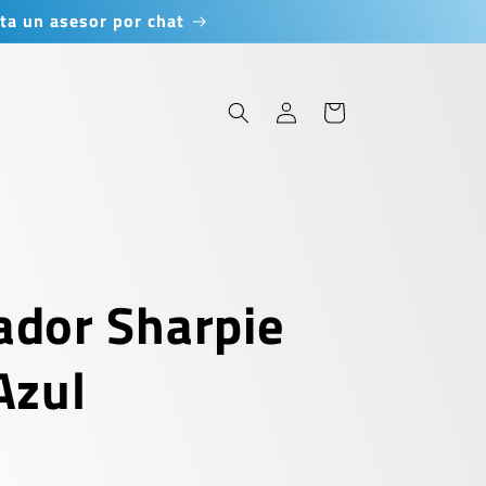
ta un asesor por chat
Iniciar
Carrito
sesión
dor Sharpie
Azul