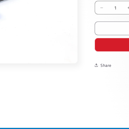
Reducir
cantidad
para
Marcador
Sharpie
Fino
Azul
Share