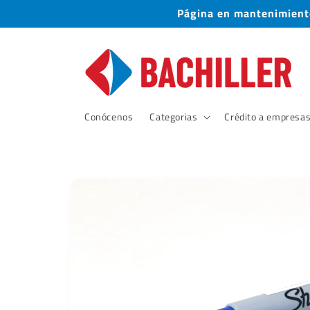
Ir
Página en mantenimiento
directamente
al contenido
Conócenos
Categorias
Crédito a empresa
Ir
directamente
a la
información
del producto