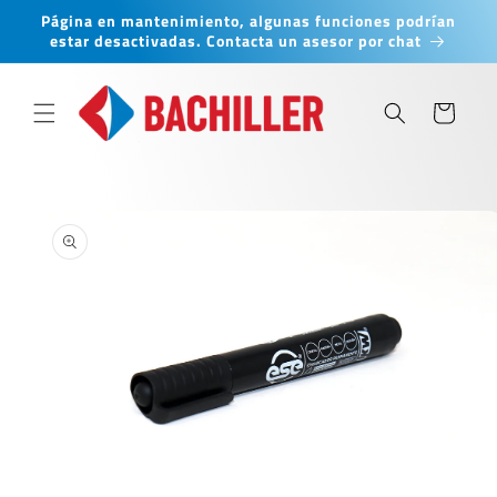
Ir
Página en mantenimiento, algunas funciones podrían
directamente
estar desactivadas. Contacta un asesor por chat
al contenido
Carrito
Ir
directamente
a la
información
del producto