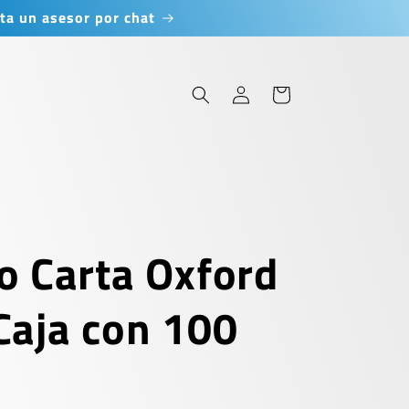
ta un asesor por chat
Iniciar
Carrito
sesión
o Carta Oxford
Caja con 100