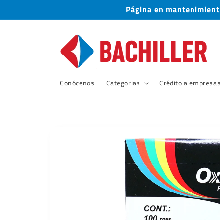
Ir
Página en mantenimiento
directamente
al contenido
Conócenos
Categorias
Crédito a empresa
Ir
directamente
a la
información
del producto