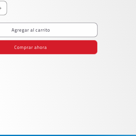
Aumentar
cantidad
para
Agregar al carrito
Legajo
Carta
Oxford
Comprar ahora
Azul
Caja
con
100