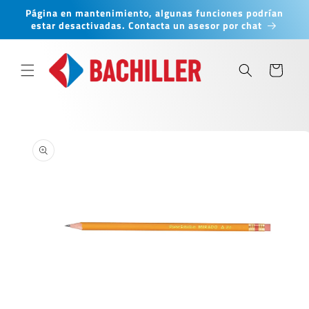
Ir
Página en mantenimiento, algunas funciones podrían
directamente
estar desactivadas. Contacta un asesor por chat
al contenido
Carrito
Ir
directamente
a la
información
del producto