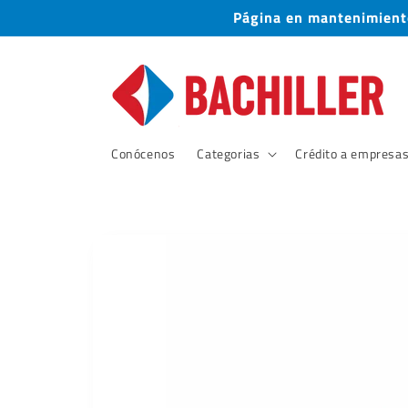
Ir
Página en mantenimiento
directamente
al contenido
Conócenos
Categorias
Crédito a empresa
Ir
directamente
a la
información
del producto