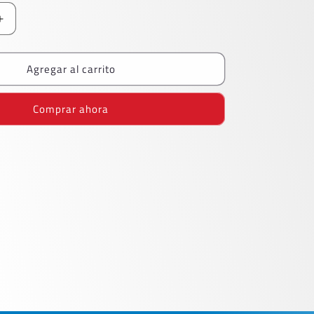
Aumentar
cantidad
para
Agregar al carrito
LAPICERO
PILOT
SHAKER
Comprar ahora
0.5
H1010