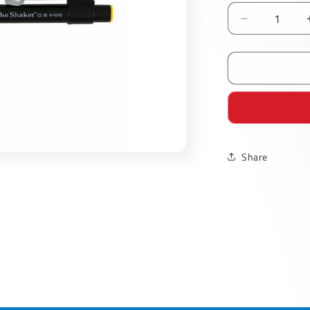
Reducir
cantidad
para
LAPICERO
PILOT
SHAKER
0.5
H1010
Share