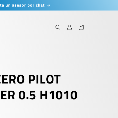
ta un asesor por chat
Iniciar
Carrito
sesión
CERO PILOT
ER 0.5 H1010