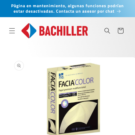
Ir
Página en mantenimiento, algunas funciones podrían
directamente
estar desactivadas. Contacta un asesor por chat
al contenido
Carrito
Ir
directamente
a la
información
del producto