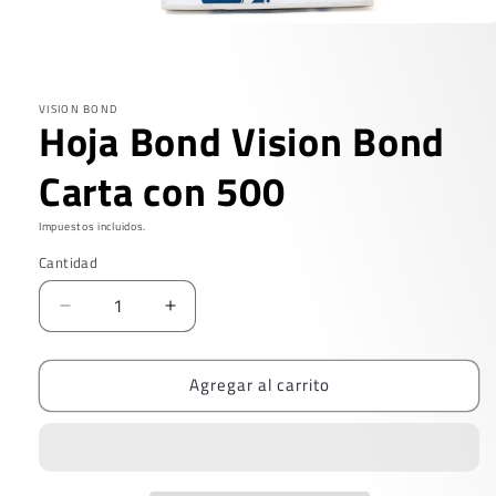
Abrir
elemento
multimedia
1
en
VISION BOND
una
Hoja Bond Vision Bond
ventana
modal
Carta con 500
Impuestos incluidos.
Cantidad
Reducir
Aumentar
cantidad
cantidad
para
para
Agregar al carrito
Hoja
Hoja
Bond
Bond
Vision
Vision
Bond
Bond
Carta
Carta