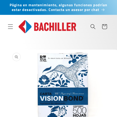
Ir
Página en mantenimiento, algunas funciones podrían
directamente
estar desactivadas. Contacta un asesor por chat
al contenido
Carrito
Ir
directamente
a la
información
del producto