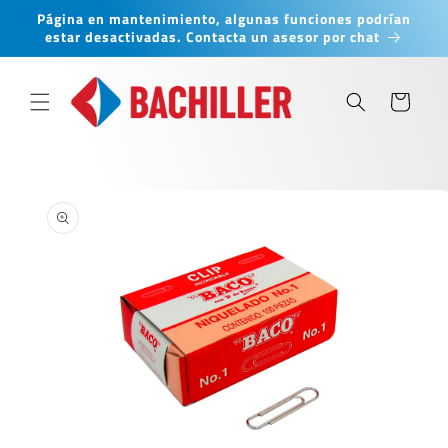
Ir
Página en mantenimiento, algunas funciones podrían
directamente
estar desactivadas. Contacta un asesor por chat
al contenido
Carrito
Ir
directamente
a la
información
del producto