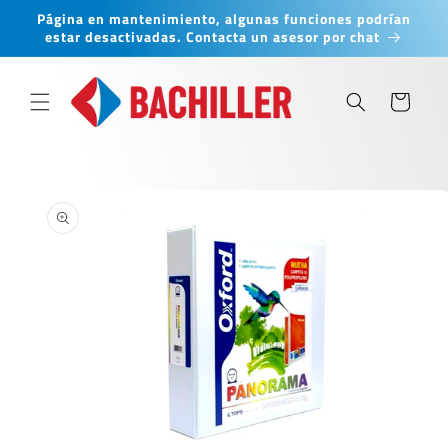
Ir
Página en mantenimiento, algunas funciones podrían
directamente
estar desactivadas. Contacta un asesor por chat
al contenido
Carrito
Ir
directamente
a la
información
del producto