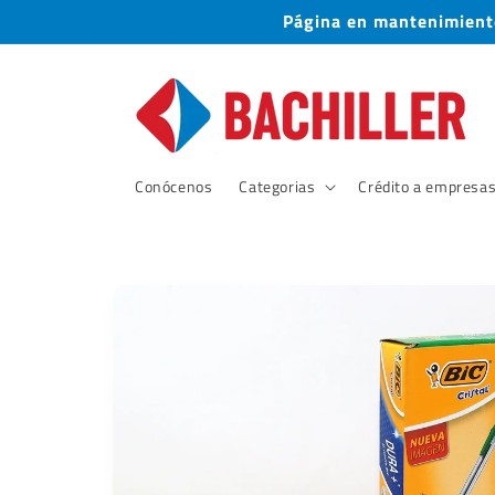
Ir
Página en mantenimiento
directamente
al contenido
Conócenos
Categorias
Crédito a empresa
Ir
directamente
a la
información
del producto