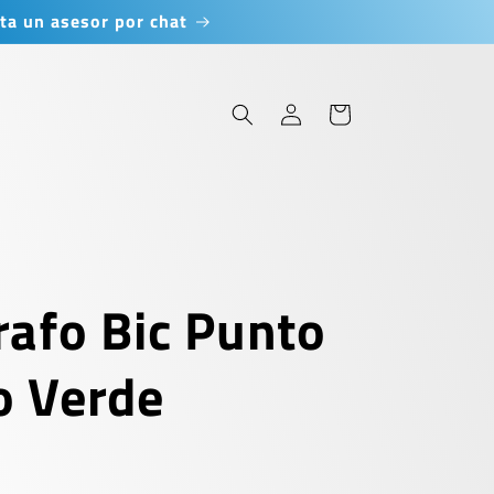
ta un asesor por chat
Iniciar
Carrito
sesión
rafo Bic Punto
o Verde