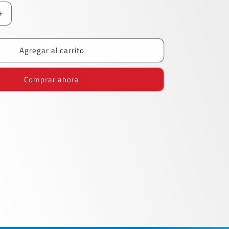
Aumentar
cantidad
para
Agregar al carrito
Boligrafo
Bic
Punto
Comprar ahora
Medio
Verde