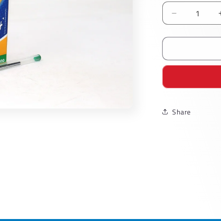
Reducir
cantidad
para
Boligrafo
Bic
Punto
Medio
Verde
Share