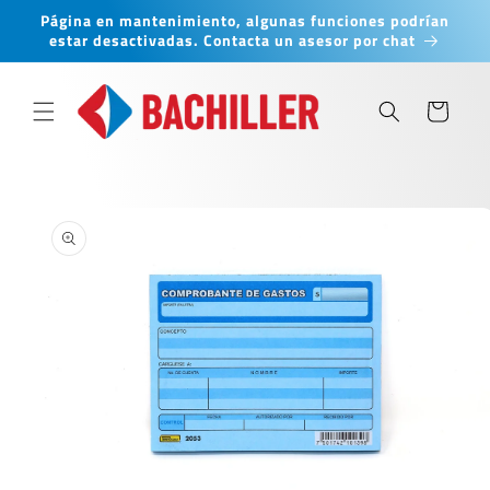
Ir
Página en mantenimiento, algunas funciones podrían
directamente
estar desactivadas. Contacta un asesor por chat
al contenido
Carrito
Ir
directamente
a la
información
del producto